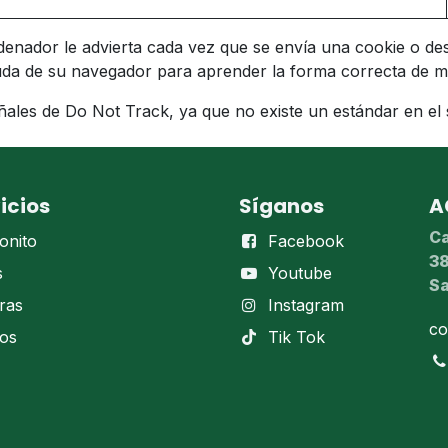
denador le advierta cada vez que se envía una cookie o de
yuda de su navegador para aprender la forma correcta de mo
les de Do Not Track, ya que no existe un estándar en el s
icios
Síganos
A
Ca
onito
Facebook
38
s
Youtube
Sa
ras
Instagram
co
dos
Tik Tok