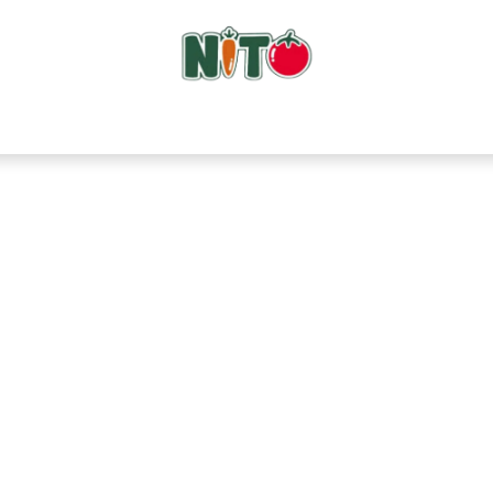
Tienda
ComboNito
Frutas
Verduras
Surtidos
Sobre 