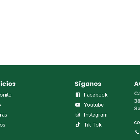
icios
Síganos
A
Ca
onito
Facebook
38
s
Youtube
Sa
ras
Instagram
co
dos
Tik Tok