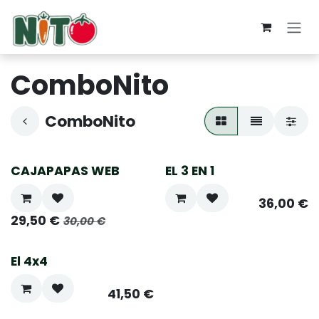
Ir al contenido
ComboNito
ComboNito
CAJAPAPAS WEB
EL 3 EN 1
36,00
€
29,50
€
30,00
€
El 4x4
41,50
€