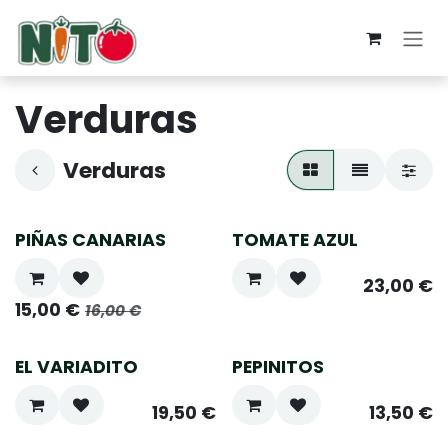
Ir al contenido
Verduras
Verduras
PIÑAS CANARIAS
TOMATE AZUL
23,00
€
15,00
€
16,00
€
EL VARIADITO
PEPINITOS
¡Nuevo!
¡Nuevo!
19,50
€
13,50
€