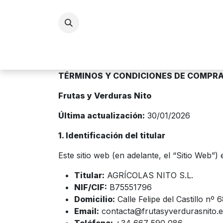
Ir al contenido
Inicio
TÉRMINOS Y CONDICIONES DE COMPRA
Frutas y Verduras Nito
Última actualización:
30/01/2026
1. Identificación del titular
Este sitio web (en adelante, el “Sitio Web”
Titular:
AGRÍCOLAS NITO S.L.
NIF/CIF:
B75551796
Domicilio:
Calle Felipe del Castillo nº
Email:
contacta@frutasyverdurasnito.e