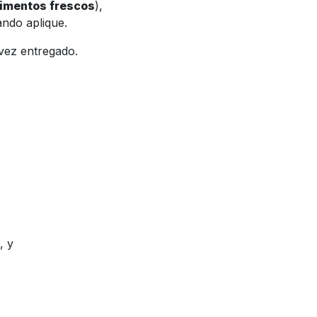
alimentos frescos
),
ndo aplique.
vez entregado.
, y