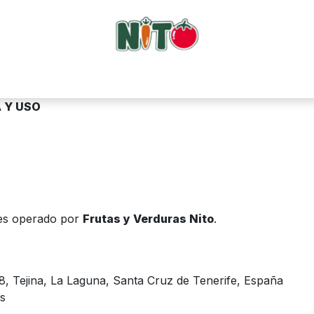
Tienda
ComboNito
Frutas
Verduras
Surtidos
Sobre 
 Y USO
) es operado por
Frutas y Verduras Nito
.
 68, Tejina, La Laguna, Santa Cruz de Tenerife, España
s