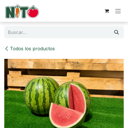
Ir al contenido
Todos los productos